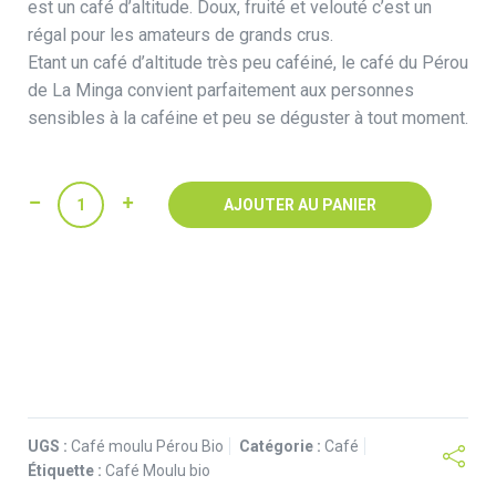
est un café d’altitude. Doux, fruité et velouté c’est un
régal pour les amateurs de grands crus.
Etant un café d’altitude très peu caféiné, le café du Pérou
de La Minga convient parfaitement aux personnes
sensibles à la caféine et peu se déguster à tout moment.
quantité
AJOUTER AU PANIER
de
Café
Moulu
bio
du
Pérou
x3kg
-
Pur
UGS :
Café moulu Pérou Bio
Catégorie :
Café
Arabica
Étiquette :
Café Moulu bio