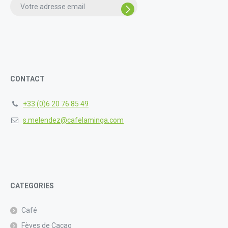
enter
the
characters
shown
in
the
CAPTCHA
CONTACT
to
verify
+33 (0)6 20 76 85 49
that
you
s.melendez@cafelaminga.com
are
human.
CATEGORIES
Café
Fèves de Cacao