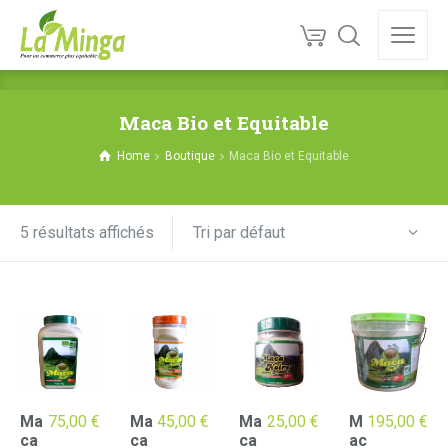
Maca Bio et Equitable
Home
Boutique
Maca Bio et Equitable
Tri par défaut
5 résultats affichés
Ma
75,00
€
Ma
45,00
€
Ma
25,00
€
M
195,00
€
ca
ca
ca
ac