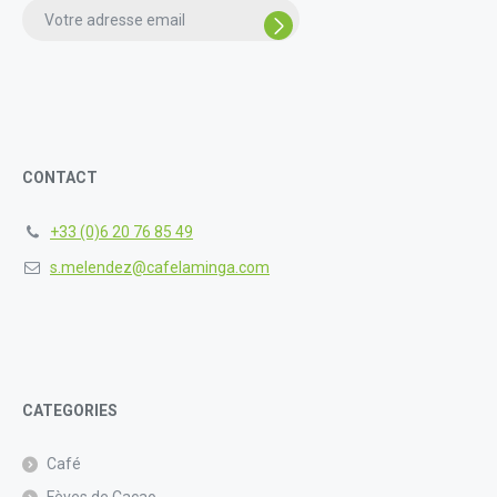
enter
the
characters
shown
in
the
CAPTCHA
CONTACT
to
verify
+33 (0)6 20 76 85 49
that
you
s.melendez@cafelaminga.com
are
human.
CATEGORIES
Café