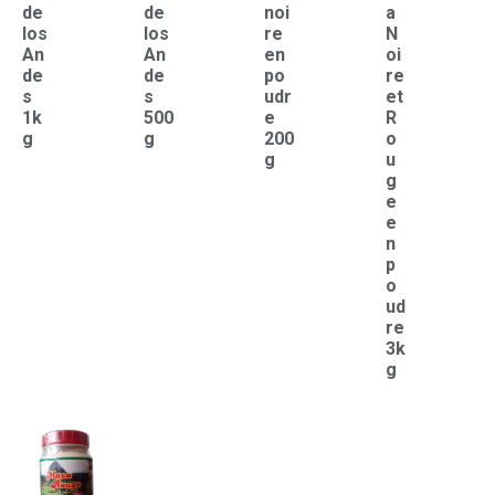
de
de
noi
a
los
los
re
N
An
An
en
oi
de
de
po
re
s
s
udr
et
1k
500
e
R
g
g
200
o
g
u
g
e
e
n
p
o
ud
re
3k
g